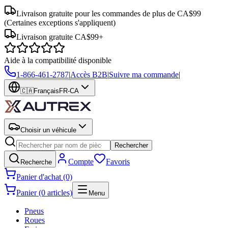
Livraison gratuite pour les commandes de plus de CA$99
(Certaines exceptions s'appliquent)
Livraison gratuite CA$99+
Aide à la compatibilité disponible
1-866-461-2787
|
Accès B2B
|
Suivre ma commande
|
🇨🇦
Français
FR-CA
Choisir un véhicule
Rechercher
Compte
Favoris
Recherche
Panier d'achat (0)
Panier (0 articles)
Menu
Pneus
Roues