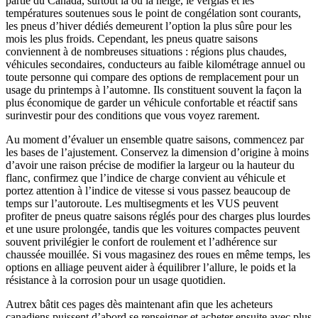
partie du Canada, surtout là où la neige, le verglas et les
températures soutenues sous le point de congélation sont courants,
les pneus d’hiver dédiés demeurent l’option la plus sûre pour les
mois les plus froids. Cependant, les pneus quatre saisons
conviennent à de nombreuses situations : régions plus chaudes,
véhicules secondaires, conducteurs au faible kilométrage annuel ou
toute personne qui compare des options de remplacement pour un
usage du printemps à l’automne. Ils constituent souvent la façon la
plus économique de garder un véhicule confortable et réactif sans
surinvestir pour des conditions que vous voyez rarement.
Au moment d’évaluer un ensemble quatre saisons, commencez par
les bases de l’ajustement. Conservez la dimension d’origine à moins
d’avoir une raison précise de modifier la largeur ou la hauteur du
flanc, confirmez que l’indice de charge convient au véhicule et
portez attention à l’indice de vitesse si vous passez beaucoup de
temps sur l’autoroute. Les multisegments et les VUS peuvent
profiter de pneus quatre saisons réglés pour des charges plus lourdes
et une usure prolongée, tandis que les voitures compactes peuvent
souvent privilégier le confort de roulement et l’adhérence sur
chaussée mouillée. Si vous magasinez des roues en même temps, les
options en alliage peuvent aider à équilibrer l’allure, le poids et la
résistance à la corrosion pour un usage quotidien.
Autrex bâtit ces pages dès maintenant afin que les acheteurs
canadiens puissent d’abord se renseigner et acheter ensuite avec plus