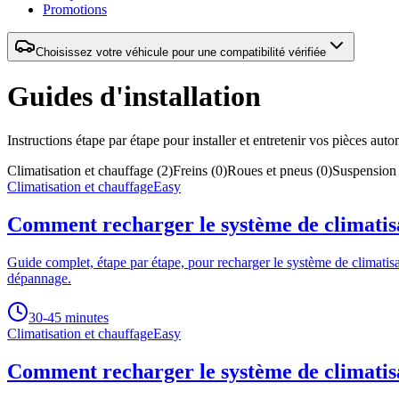
Promotions
Choisissez votre véhicule pour une compatibilité vérifiée
Guides d'installation
Instructions étape par étape pour installer et entretenir vos pièces auto
Climatisation et chauffage
(
2
)
Freins
(
0
)
Roues et pneus
(
0
)
Suspension
Climatisation et chauffage
Easy
Comment recharger le système de climatisa
Guide complet, étape par étape, pour recharger le système de climatisa
dépannage.
30-45 minutes
Climatisation et chauffage
Easy
Comment recharger le système de climatisa