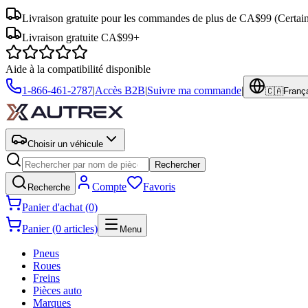
Livraison gratuite pour les commandes de plus de CA$99
(Certai
Livraison gratuite CA$99+
Aide à la compatibilité disponible
1-866-461-2787
|
Accès B2B
|
Suivre ma commande
|
🇨🇦
Franç
Choisir un véhicule
Rechercher
Compte
Favoris
Recherche
Panier d'achat (0)
Panier (0 articles)
Menu
Pneus
Roues
Freins
Pièces auto
Marques