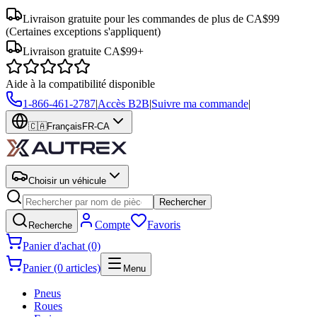
Livraison gratuite pour les commandes de plus de CA$99
(Certaines exceptions s'appliquent)
Livraison gratuite CA$99+
Aide à la compatibilité disponible
1-866-461-2787
|
Accès B2B
|
Suivre ma commande
|
🇨🇦
Français
FR-CA
Choisir un véhicule
Rechercher
Compte
Favoris
Recherche
Panier d'achat (0)
Panier (0 articles)
Menu
Pneus
Roues