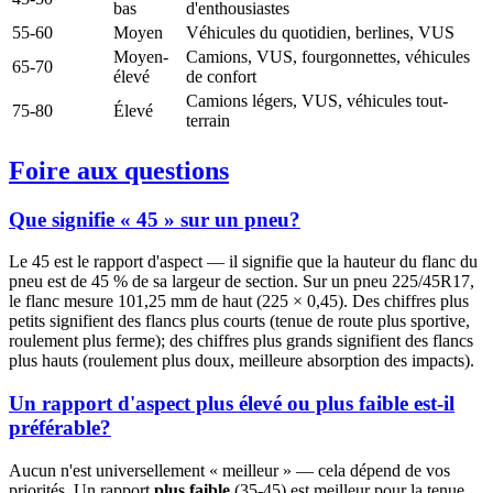
bas
d'enthousiastes
55-60
Moyen
Véhicules du quotidien, berlines, VUS
Moyen-
Camions, VUS, fourgonnettes, véhicules
65-70
élevé
de confort
Camions légers, VUS, véhicules tout-
75-80
Élevé
terrain
Foire aux questions
Que signifie « 45 » sur un pneu?
Le 45 est le rapport d'aspect — il signifie que la hauteur du flanc du
pneu est de 45 % de sa largeur de section. Sur un pneu 225/45R17,
le flanc mesure 101,25 mm de haut (225 × 0,45). Des chiffres plus
petits signifient des flancs plus courts (tenue de route plus sportive,
roulement plus ferme); des chiffres plus grands signifient des flancs
plus hauts (roulement plus doux, meilleure absorption des impacts).
Un rapport d'aspect plus élevé ou plus faible est-il
préférable?
Aucun n'est universellement « meilleur » — cela dépend de vos
priorités. Un rapport
plus faible
(35-45) est meilleur pour la tenue