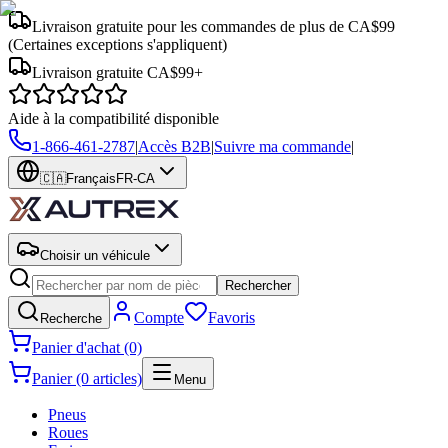
Livraison gratuite pour les commandes de plus de CA$99
(Certaines exceptions s'appliquent)
Livraison gratuite CA$99+
Aide à la compatibilité disponible
1-866-461-2787
|
Accès B2B
|
Suivre ma commande
|
🇨🇦
Français
FR-CA
Choisir un véhicule
Rechercher
Compte
Favoris
Recherche
Panier d'achat (0)
Panier (0 articles)
Menu
Pneus
Roues