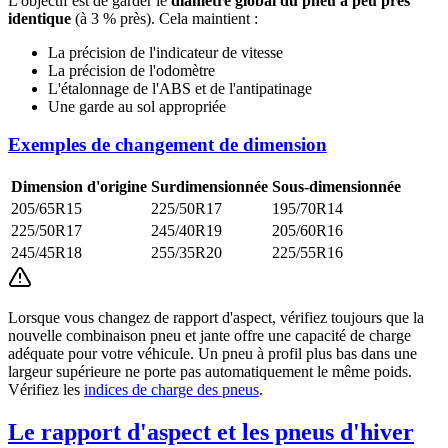
L'objectif est de garder le
diamètre global du pneu à peu près
identique
(à 3 % près). Cela maintient :
La précision de l'indicateur de vitesse
La précision de l'odomètre
L'étalonnage de l'ABS et de l'antipatinage
Une garde au sol appropriée
Exemples de changement de dimension
Dimension d'origine
Surdimensionnée
Sous-dimensionnée
205/65R15
225/50R17
195/70R14
225/50R17
245/40R19
205/60R16
245/45R18
255/35R20
225/55R16
Lorsque vous changez de rapport d'aspect, vérifiez toujours que la
nouvelle combinaison pneu et jante offre une capacité de charge
adéquate pour votre véhicule. Un pneu à profil plus bas dans une
largeur supérieure ne porte pas automatiquement le même poids.
Vérifiez les
indices de charge des pneus
.
Le rapport d'aspect et les pneus d'hiver