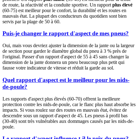
de route, la réactivité et la conduite sportive. Un rapport
plus élevé
(60-75) est meilleur pour le confort, la durabilité et les routes en
mauvais état. La plupart des conducteurs du quotidien sont bien
servis par la plage de 50 à 60.
Puis-je changer le rapport d'aspect de mes pneus?
Oui, mais vous devriez ajuster la dimension de la jante ou la largeur
de section pour garder le diamètre global du pneu à 3 % près de
l'original. Passer d'un rapport d'aspect de 55 à 45 sans changer la
dimension de la jante donnera un pneu beaucoup plus petit qui
fausse votre indicateur de vitesse et réduit la garde au sol.
Quel rapport d'aspect est le meilleur pour les nids-
de-poule?
Les rapports d'aspect plus élevés (60-70) offrent la meilleure
protection contre les nids-de-poule, car le flanc plus haut absorbe les
impacts. Si vous roulez sur des routes en mauvais état, évitez de
descendre sous un rapport d'aspect de 45. Les pneus à profil bas
(30-40) sont très vulnérables aux dommages causés par les nids-de-
poule.
Le rapport d'aspect influence-t-il le prix du pneu?