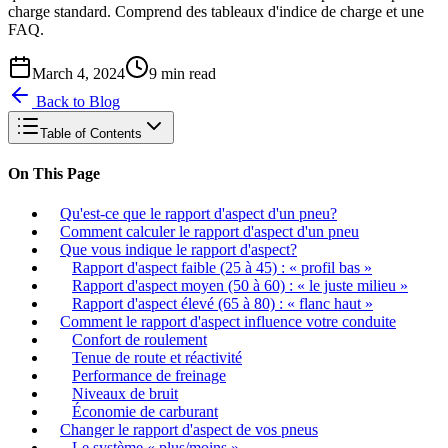
charge standard. Comprend des tableaux d'indice de charge et une
FAQ.
March 4, 2024
9
min read
Back to Blog
Table of Contents
On This Page
Qu'est-ce que le rapport d'aspect d'un pneu?
Comment calculer le rapport d'aspect d'un pneu
Que vous indique le rapport d'aspect?
Rapport d'aspect faible (25 à 45) : « profil bas »
Rapport d'aspect moyen (50 à 60) : « le juste milieu »
Rapport d'aspect élevé (65 à 80) : « flanc haut »
Comment le rapport d'aspect influence votre conduite
Confort de roulement
Tenue de route et réactivité
Performance de freinage
Niveaux de bruit
Économie de carburant
Changer le rapport d'aspect de vos pneus
Le système « plus/moins »