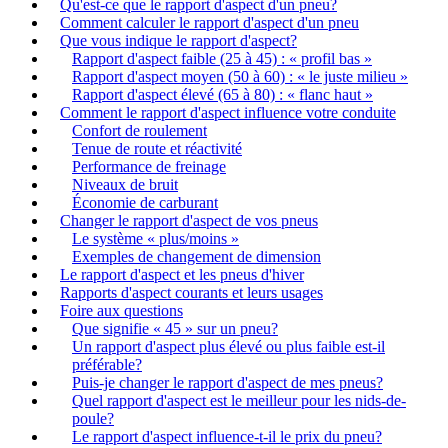
Qu'est-ce que le rapport d'aspect d'un pneu?
Comment calculer le rapport d'aspect d'un pneu
Que vous indique le rapport d'aspect?
Rapport d'aspect faible (25 à 45) : « profil bas »
Rapport d'aspect moyen (50 à 60) : « le juste milieu »
Rapport d'aspect élevé (65 à 80) : « flanc haut »
Comment le rapport d'aspect influence votre conduite
Confort de roulement
Tenue de route et réactivité
Performance de freinage
Niveaux de bruit
Économie de carburant
Changer le rapport d'aspect de vos pneus
Le système « plus/moins »
Exemples de changement de dimension
Le rapport d'aspect et les pneus d'hiver
Rapports d'aspect courants et leurs usages
Foire aux questions
Que signifie « 45 » sur un pneu?
Un rapport d'aspect plus élevé ou plus faible est-il
préférable?
Puis-je changer le rapport d'aspect de mes pneus?
Quel rapport d'aspect est le meilleur pour les nids-de-
poule?
Le rapport d'aspect influence-t-il le prix du pneu?