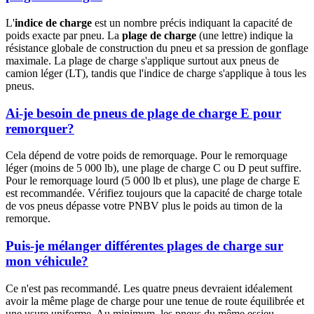
L'
indice de charge
est un nombre précis indiquant la capacité de
poids exacte par pneu. La
plage de charge
(une lettre) indique la
résistance globale de construction du pneu et sa pression de gonflage
maximale. La plage de charge s'applique surtout aux pneus de
camion léger (LT), tandis que l'indice de charge s'applique à tous les
pneus.
Ai-je besoin de pneus de plage de charge E pour
remorquer?
Cela dépend de votre poids de remorquage. Pour le remorquage
léger (moins de 5 000 lb), une plage de charge C ou D peut suffire.
Pour le remorquage lourd (5 000 lb et plus), une plage de charge E
est recommandée. Vérifiez toujours que la capacité de charge totale
de vos pneus dépasse votre PNBV plus le poids au timon de la
remorque.
Puis-je mélanger différentes plages de charge sur
mon véhicule?
Ce n'est pas recommandé. Les quatre pneus devraient idéalement
avoir la même plage de charge pour une tenue de route équilibrée et
une usure uniforme. Au minimum, les pneus du même essieu