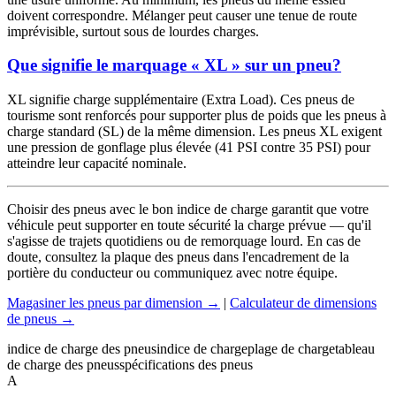
doivent correspondre. Mélanger peut causer une tenue de route
imprévisible, surtout sous de lourdes charges.
Que signifie le marquage « XL » sur un pneu?
XL signifie charge supplémentaire (Extra Load). Ces pneus de
tourisme sont renforcés pour supporter plus de poids que les pneus à
charge standard (SL) de la même dimension. Les pneus XL exigent
une pression de gonflage plus élevée (41 PSI contre 35 PSI) pour
atteindre leur capacité nominale.
Choisir des pneus avec le bon indice de charge garantit que votre
véhicule peut supporter en toute sécurité la charge prévue — qu'il
s'agisse de trajets quotidiens ou de remorquage lourd. En cas de
doute, consultez la plaque des pneus dans l'encadrement de la
portière du conducteur ou communiquez avec notre équipe.
Magasiner les pneus par dimension →
|
Calculateur de dimensions
de pneus →
indice de charge des pneus
indice de charge
plage de charge
tableau
de charge des pneus
spécifications des pneus
A