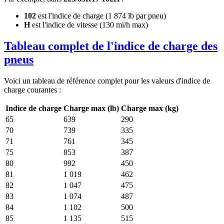
102
est l'indice de charge (1 874 lb par pneu)
H
est l'indice de vitesse (130 mi/h max)
Tableau complet de l'indice de charge des
pneus
Voici un tableau de référence complet pour les valeurs d'indice de
charge courantes :
Indice de charge
Charge max (lb)
Charge max (kg)
65
639
290
70
739
335
71
761
345
75
853
387
80
992
450
81
1 019
462
82
1 047
475
83
1 074
487
84
1 102
500
85
1 135
515