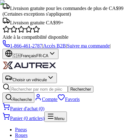
Livraison gratuite pour les commandes de plus de CA$99
(Certaines exceptions s'appliquent)
Livraison gratuite CA$99+
Aide à la compatibilité disponible
1-866-461-2787
|
Accès B2B
|
Suivre ma commande
|
🇨🇦
Français
FR-CA
Choisir un véhicule
Rechercher
Compte
Favoris
Recherche
Panier d'achat (0)
Panier (0 articles)
Menu
Pneus
Roues