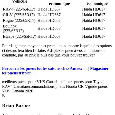
Véhicule
économique
économique
RAV4 (225/65R17)
Haida HD667
Haida HD617
CR-V (235/65R17)
Haida HD667
Haida HD617
Rogue (225/65R17)
Haida HD667
Haida HD617
Equinox
Haida HD667
Haida HD617
(225/65R17)
Escape (225/65R17)
Haida HD667
Haida HD617
Pour la gamme moyenne et premium, n'importe laquelle des options
ci-dessus fera bien l'affaire. Adaptez le pneu à vos conditions de
conduite, pas au prix le plus bas que vous pouvez trouver.
Parcourir les pneus toutes saisons chez Autrex →
|
Magasiner
les pneus d'hiver →
meilleurs pneus pour VUS Canada
meilleurs pneus pour Toyota
RAV4 Canada
recommandations pneus Honda CR-V
guide pneus
VUS Canada 2026
B
Brian Barber