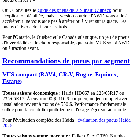
Oui. Consultez le
guide des pneus de la Subaru Outback
pour
l'explication détaillée, mais la version courte : l'AWD vous aide à
accélérer; il ne vous aide pas à arrêter ou à virer sur la glace. Les
pneus d'hiver aident pour les trois.
Pour l'Ontario, le Québec et le Canada atlantique, un jeu de pneus
d'hiver dédié est le choix responsable, que votre VUS soit à AWD
ou à traction avant.
Recommandations de pneus par segment
VUS compact (RAV4, CR-V, Rogue, Equinox,
Escape)
Toutes saisons économique :
Haida HD667 en 225/65R17 ou
235/65R17. À environ 90 $–110 $ par pneu, un jeu complet avec
installation revient à moins de 550 $. Performance fondamentale
solide pour la conduite quotidienne et l'usage léger sur autoroute.
Pour l'évaluation complète des Haida :
évaluation des pneus Haida
2026
.
Toutes saisons gamme moyenne :
Falken Ziex CT60, Kumho