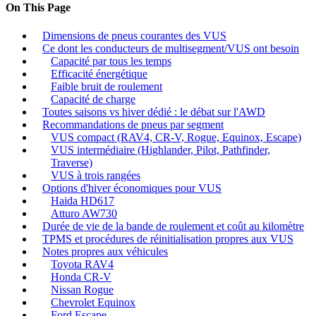
On This Page
Dimensions de pneus courantes des VUS
Ce dont les conducteurs de multisegment/VUS ont besoin
Capacité par tous les temps
Efficacité énergétique
Faible bruit de roulement
Capacité de charge
Toutes saisons vs hiver dédié : le débat sur l'AWD
Recommandations de pneus par segment
VUS compact (RAV4, CR-V, Rogue, Equinox, Escape)
VUS intermédiaire (Highlander, Pilot, Pathfinder,
Traverse)
VUS à trois rangées
Options d'hiver économiques pour VUS
Haida HD617
Atturo AW730
Durée de vie de la bande de roulement et coût au kilomètre
TPMS et procédures de réinitialisation propres aux VUS
Notes propres aux véhicules
Toyota RAV4
Honda CR-V
Nissan Rogue
Chevrolet Equinox
Ford Escape