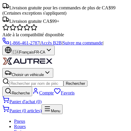
Livraison gratuite pour les commandes de plus de CA$99
(Certaines exceptions s'appliquent)
Livraison gratuite CA$99+
Aide à la compatibilité disponible
1-866-461-2787
|
Accès B2B
|
Suivre ma commande
|
🇨🇦
Français
FR-CA
Choisir un véhicule
Rechercher
Compte
Favoris
Recherche
Panier d'achat (0)
Panier (0 articles)
Menu
Pneus
Roues