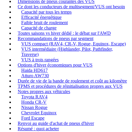
Dimensions de pneus courantes des VUS
Ce dont les conducteurs de multisegment/VUS ont besoin
Capacité par tous les temps
Efficacité énergétique
Faible bruit de roulement
Capacité de charge
Toutes saisons vs hiver dédié : le débat sur l'AWD
Recommandations de pneus par segment
VUS compact (RAV4, CR-V, Rogue, Equinox, Escape)
VUS intermédiaire (Highlander, Pilot, Pathfinder,
Traverse)
VUS à trois rangées
Options d'hiver économiques pour VUS
Haida HD617
Atturo AW730
Durée de vie de la bande de roulement et coût au kilomètre
TPMS et procédures de réinitialisation propres aux VUS
Notes propres aux véhicules
Toyota RAV4
Honda CR-V
Nissan Rogue
Chevrolet Equinox
Ford Escape
Renvoi au guide d'achat de pneus d'hiver
Résumé : quoi acheter