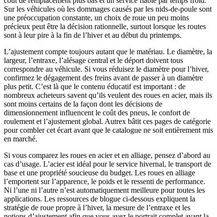
coût de remplacement plus bas et un service fiable par temps froid.
Sur les véhicules où les dommages causés par les nids-de-poule sont
une préoccupation constante, un choix de roue un peu moins
précieux peut être la décision rationnelle, surtout lorsque les routes
sont à leur pire à la fin de l’hiver et au début du printemps.
L’ajustement compte toujours autant que le matériau. Le diamètre, la
largeur, l’entraxe, l’alésage central et le déport doivent tous
correspondre au véhicule. Si vous réduisez le diamètre pour l’hiver,
confirmez le dégagement des freins avant de passer à un diamètre
plus petit. C’est là que le contenu éducatif est important : de
nombreux acheteurs savent qu’ils veulent des roues en acier, mais ils
sont moins certains de la façon dont les décisions de
dimensionnement influencent le coût des pneus, le confort de
roulement et l’ajustement global. Autrex bâtit ces pages de catégorie
pour combler cet écart avant que le catalogue ne soit entièrement mis
en marché.
Si vous comparez les roues en acier et en alliage, pensez d’abord au
cas d’usage. L’acier est idéal pour le service hivernal, le transport de
base et une propriété soucieuse du budget. Les roues en alliage
l’emportent sur l’apparence, le poids et le ressenti de performance.
Ni l’une ni l’autre n’est automatiquement meilleure pour toutes les
applications. Les ressources de blogue ci-dessous expliquent la
stratégie de roue propre à l’hiver, la mesure de l’entraxe et les
notions d’ajustement afin que vous ayez le portrait complet avant la