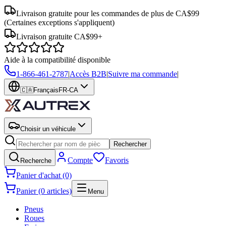
Livraison gratuite pour les commandes de plus de CA$99
(Certaines exceptions s'appliquent)
Livraison gratuite CA$99+
Aide à la compatibilité disponible
1-866-461-2787
|
Accès B2B
|
Suivre ma commande
|
🇨🇦
Français
FR-CA
Choisir un véhicule
Rechercher
Compte
Favoris
Recherche
Panier d'achat (0)
Panier (0 articles)
Menu
Pneus
Roues