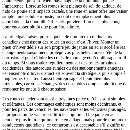
conducteurs qui se soucient davantage de la durabilité que de
l’apparence. Lorsque les routes sont pleines de sel, de gadoue, de
nids-de-poule et d’impacts cachés, une roue en acier offre une valeur
simple : une solidité robuste, un coût de remplacement plus
abordable et la tranquillité d’esprit qui vient d’un ensemble conçu
pour encaisser plutôt que pour être admiré.
La principale raison pour laquelle de nombreux conducteurs
canadiens choisissent des roues en acier, c’est l’hiver. Monter un
pneu d’hiver dédié sur son propre jeu de jantes en acier accélère les
changements saisonniers, protège vos plus belles roues d’été de la
corrosion et peut réduire les coûts de montage et d’équilibrage au fil
du temps. Si vous roulez régulièrement sur des routes urbaines
accidentées, des autoroutes rurales ou des stationnements enneigés,
cet ensemble d’hiver distinct est souvent la stratégie la plus simple à
long terme. Cela rend aussi l’entreposage et l’entretien plus
prévisibles, car vous échangez des ensembles complets plutôt que de
remonter les pneus à chaque saison.
Les roues en acier sont aussi attrayantes parce qu’elles sont simples
et tolérantes. Les dommages esthétiques sont moins déchirants, et
pour les parcs de véhicules, les navetteurs et les véhicules plus âgés,
la proposition de valeur est difficile à ignorer. Une jante en acier
peut être plus lourde qu’une roue en alliage, mais pour de nombreux
conducteurs quotidiens, ce compromis est acceptable s’il signifie un