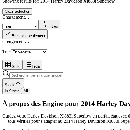
Showing results for:
2014 Harley Davidson Xl883l Superlow
Clear Selection
Chargement…
Filtres
En stock seulement
Chargement…
|
Trier
|
Grille
Liste
Stock
In Stock
All
À propos des Engine pour 2014 Harley Da
Gardez votre
Harley Davidson
Xl883l Superlow
en parfait état avec 
— tous vérifiés pour s'adapter au
2014 Harley Davidson Xl883l Supe