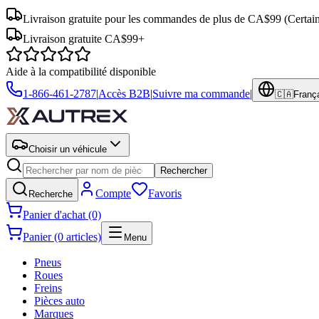
Livraison gratuite pour les commandes de plus de CA$99
(Certai
Livraison gratuite CA$99+
Aide à la compatibilité disponible
1-866-461-2787
|
Accès B2B
|
Suivre ma commande
|
🇨🇦
Franç
Choisir un véhicule
Rechercher
Compte
Favoris
Recherche
Panier d'achat (0)
Panier (0 articles)
Menu
Pneus
Roues
Freins
Pièces auto
Marques