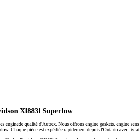
vidson Xl883l Superlow
des
engine
de qualité d'Autrex. Nous offrons
engine gaskets, engine sens
rlow
. Chaque pièce est expédiée rapidement depuis l'Ontario avec livrais