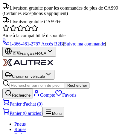
Livraison gratuite pour les commandes de plus de CA$99
(Certaines exceptions s'appliquent)
Livraison gratuite CA$99+
Aide à la compatibilité disponible
1-866-461-2787
|
Accès B2B
|
Suivre ma commande
|
🇨🇦
Français
FR-CA
Choisir un véhicule
Rechercher
Compte
Favoris
Recherche
Panier d'achat (0)
Panier (0 articles)
Menu
Pneus
Roues