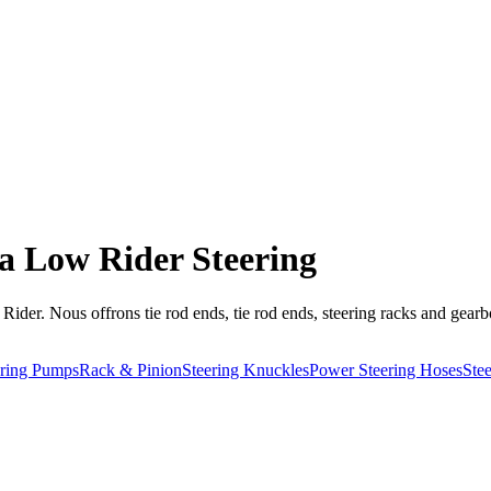
a Low Rider Steering
der. Nous offrons tie rod ends, tie rod ends, steering racks and gearb
ring Pumps
Rack & Pinion
Steering Knuckles
Power Steering Hoses
Ste