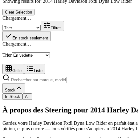
Showing results for:
2014 Harley Davidson Fxdl Dyna Low Rider
Clear Selection
Chargement…
Filtres
En stock seulement
Chargement…
|
Trier
|
Grille
Liste
Stock
In Stock
All
À propos des Steering pour 2014 Harley 
Gardez votre
Harley Davidson
Fxdl Dyna Low Rider
en parfait état 
pinion
, et plus encore
— tous vérifiés pour s'adapter au
2014 Harley 