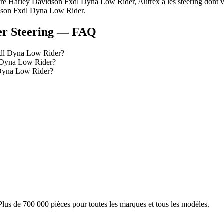
tre
Harley Davidson
Fxdl Dyna Low Rider
, Autrex a les
steering
dont v
dson
Fxdl Dyna Low Rider
.
r Steering
— FAQ
xdl Dyna Low Rider?
l Dyna Low Rider?
 Dyna Low Rider?
Plus de 700 000 pièces pour toutes les marques et tous les modèles.