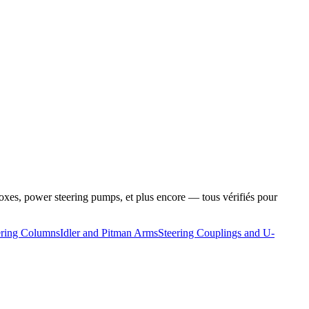
oxes, power steering pumps, et plus encore — tous vérifiés pour
ering Columns
Idler and Pitman Arms
Steering Couplings and U-