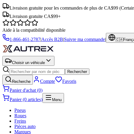
Livraison gratuite pour les commandes de plus de CA$99
(Certai
Livraison gratuite CA$99+
Aide à la compatibilité disponible
1-866-461-2787
|
Accès B2B
|
Suivre ma commande
|
🇨🇦
Franç
Choisir un véhicule
Rechercher
Compte
Favoris
Recherche
Panier d'achat (0)
Panier (0 articles)
Menu
Pneus
Roues
Freins
Pièces auto
Marques