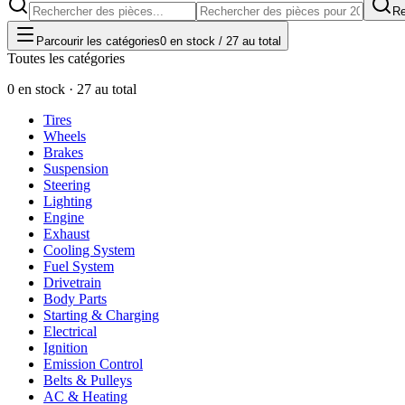
Re
Parcourir les catégories
0 en stock / 27 au total
Toutes les catégories
0 en stock · 27 au total
Tires
Wheels
Brakes
Suspension
Steering
Lighting
Engine
Exhaust
Cooling System
Fuel System
Drivetrain
Body Parts
Starting & Charging
Electrical
Ignition
Emission Control
Belts & Pulleys
AC & Heating