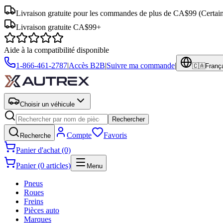
Livraison gratuite pour les commandes de plus de CA$99
(Certai
Livraison gratuite CA$99+
Aide à la compatibilité disponible
1-866-461-2787
|
Accès B2B
|
Suivre ma commande
|
🇨🇦
Franç
Choisir un véhicule
Rechercher
Compte
Favoris
Recherche
Panier d'achat (0)
Panier (0 articles)
Menu
Pneus
Roues
Freins
Pièces auto
Marques