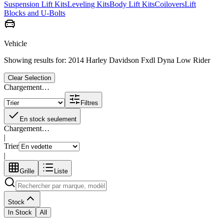
Suspension Lift Kits
Leveling Kits
Body Lift Kits
Coilovers
Lift
Blocks and U-Bolts
Vehicle
Showing results for:
2014 Harley Davidson Fxdl Dyna Low Rider
Clear Selection
Chargement…
Filtres
En stock seulement
Chargement…
|
Trier
|
Grille
Liste
Stock
In Stock
All