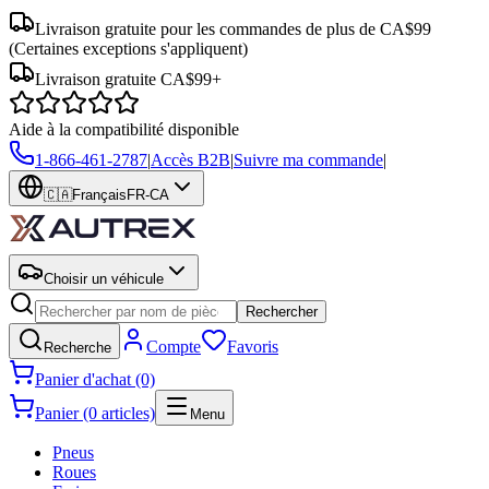
Livraison gratuite pour les commandes de plus de CA$99
(Certaines exceptions s'appliquent)
Livraison gratuite CA$99+
Aide à la compatibilité disponible
1-866-461-2787
|
Accès B2B
|
Suivre ma commande
|
🇨🇦
Français
FR-CA
Choisir un véhicule
Rechercher
Compte
Favoris
Recherche
Panier d'achat (0)
Panier (0 articles)
Menu
Pneus
Roues