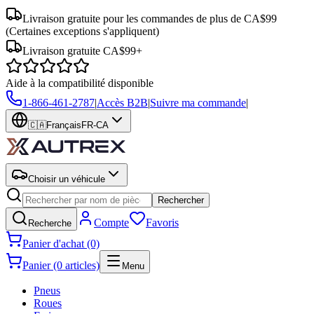
Livraison gratuite pour les commandes de plus de CA$99
(Certaines exceptions s'appliquent)
Livraison gratuite CA$99+
Aide à la compatibilité disponible
1-866-461-2787
|
Accès B2B
|
Suivre ma commande
|
🇨🇦
Français
FR-CA
Choisir un véhicule
Rechercher
Compte
Favoris
Recherche
Panier d'achat (0)
Panier (0 articles)
Menu
Pneus
Roues