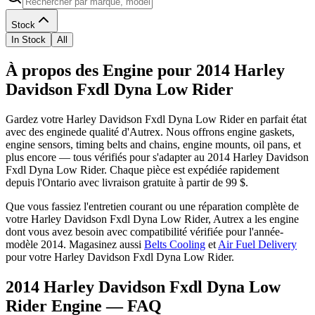
Stock
In Stock
All
À propos des Engine pour 2014 Harley
Davidson Fxdl Dyna Low Rider
Gardez votre
Harley Davidson
Fxdl Dyna Low Rider
en parfait état
avec des
engine
de qualité d'Autrex. Nous offrons
engine gaskets,
engine sensors, timing belts and chains, engine mounts, oil pans
, et
plus encore
— tous vérifiés pour s'adapter au
2014 Harley Davidson
Fxdl Dyna Low Rider
. Chaque pièce est expédiée rapidement
depuis l'Ontario avec livraison gratuite à partir de 99 $.
Que vous fassiez l'entretien courant ou une réparation complète de
votre
Harley Davidson
Fxdl Dyna Low Rider
, Autrex a les
engine
dont vous avez besoin avec compatibilité vérifiée pour l'année-
modèle
2014
.
Magasinez aussi
Belts Cooling
et
Air Fuel Delivery
pour votre
Harley Davidson
Fxdl Dyna Low Rider
.
2014 Harley Davidson Fxdl Dyna Low
Rider Engine
— FAQ