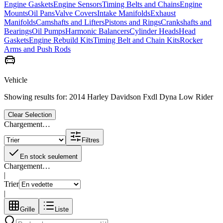
Engine Gaskets
Engine Sensors
Timing Belts and Chains
Engine
Mounts
Oil Pans
Valve Covers
Intake Manifolds
Exhaust
Manifolds
Camshafts and Lifters
Pistons and Rings
Crankshafts and
Bearings
Oil Pumps
Harmonic Balancers
Cylinder Heads
Head
Gaskets
Engine Rebuild Kits
Timing Belt and Chain Kits
Rocker
Arms and Push Rods
Vehicle
Showing results for:
2014 Harley Davidson Fxdl Dyna Low Rider
Clear Selection
Chargement…
Filtres
En stock seulement
Chargement…
|
Trier
|
Grille
Liste