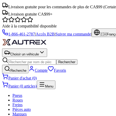
Livraison gratuite pour les commandes de plus de CA$99
(Certai
Livraison gratuite CA$99+
Aide à la compatibilité disponible
1-866-461-2787
|
Accès B2B
|
Suivre ma commande
|
🇨🇦
Franç
Choisir un véhicule
Rechercher
Compte
Favoris
Recherche
Panier d'achat (0)
Panier (0 articles)
Menu
Pneus
Roues
Freins
Pièces auto
Marques