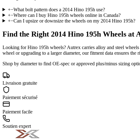
+
−
What bolt pattern does a 2014 Hino 195h use?
+
−
Where can I buy Hino 195h wheels online in Canada?
+
−
Can I upsize or downsize the wheels on my 2014 Hino 195h?
Find the Right
2014 Hino 195h
Wheels at 
Looking for
Hino
195h
wheels? Autrex carries alloy and steel wheels
wheel or upgrading to a larger diameter, our fitment data ensures the ri
Shop by diameter to find OE-spec or approved plus/minus sizing opti
Livraison gratuite
Paiement sécurisé
Paiement facile
Soutien expert