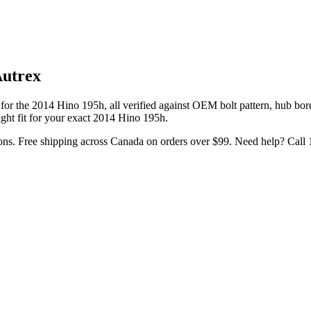
Autrex
 for the
2014 Hino 195h
, all verified against OEM bolt pattern, hub bo
ght fit for your exact
2014
Hino
195h
.
ons. Free shipping across Canada on orders over $99. Need help? Call 1