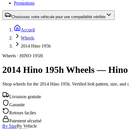
Promotions
Choisissez votre véhicule pour une compatibilité vérifiée
Accueil
Wheels
2014 Hino 195h
Wheels ·
HINO
195H
2014 Hino 195h Wheels — Hino
Shop wheels for the
2014 Hino 195h
. Verified bolt pattern, size, an
Livraison gratuite
Garantie
Retours faciles
Paiement sécurisé
By Size
By Vehicle