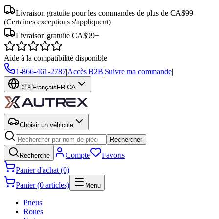
Livraison gratuite pour les commandes de plus de CA$99
(Certaines exceptions s'appliquent)
Livraison gratuite CA$99+
Aide à la compatibilité disponible
1-866-461-2787
|
Accès B2B
|
Suivre ma commande
|
🇨🇦
Français
FR-CA
Choisir un véhicule
Rechercher
Compte
Favoris
Recherche
Panier d'achat (0)
Panier (0 articles)
Menu
Pneus
Roues