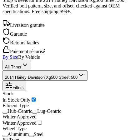
Shop wheels for the
2014 Harley Davidson Xg500 Street 500
.
Verified bolt pattern, size, and offset, checked against OEM
specifications. Free shipping $99+.
Livraison gratuite
Garantie
Retours faciles
Paiement sécurisé
By Size
By Vehicle
All Trims
2014 Harley Davidson Xg500 Street 500
Filters
Stock
In Stock Only
Fitment Type
Hub-Centric
Lug-Centric
Winter Approved
Winter Approved
Wheel Type
Aluminum
Steel
Fit Type