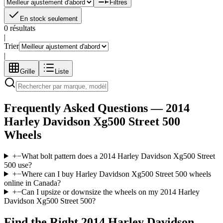
Filtres
En stock seulement
0 résultats
|
Trier
|
Grille
Liste
Frequently Asked Questions —
2014
Harley Davidson Xg500 Street 500
Wheels
+
−
What bolt pattern does a 2014 Harley Davidson Xg500 Street
500 use?
+
−
Where can I buy Harley Davidson Xg500 Street 500 wheels
online in Canada?
+
−
Can I upsize or downsize the wheels on my 2014 Harley
Davidson Xg500 Street 500?
Find the Right
2014 Harley Davidson