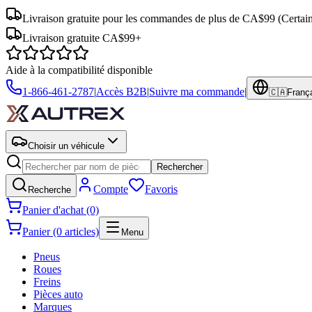
Livraison gratuite pour les commandes de plus de CA$99
(Certai
Livraison gratuite CA$99+
Aide à la compatibilité disponible
1-866-461-2787
|
Accès B2B
|
Suivre ma commande
|
🇨🇦
Franç
Choisir un véhicule
Rechercher
Compte
Favoris
Recherche
Panier d'achat (0)
Panier (0 articles)
Menu
Pneus
Roues
Freins
Pièces auto
Marques