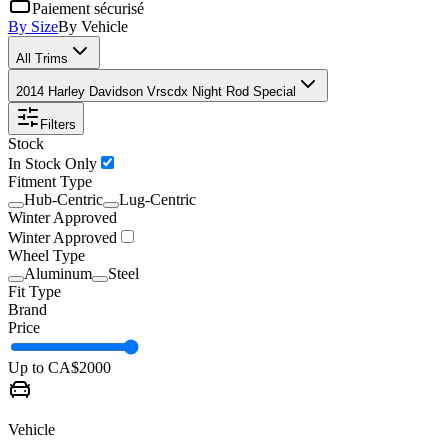
Paiement sécurisé
By Size
By Vehicle
All Trims
2014 Harley Davidson Vrscdx Night Rod Special
Filters
Stock
In Stock Only
Fitment Type
Hub-Centric
Lug-Centric
Winter Approved
Winter Approved
Wheel Type
Aluminum
Steel
Fit Type
Brand
Price
Up to CA$
2000
Vehicle