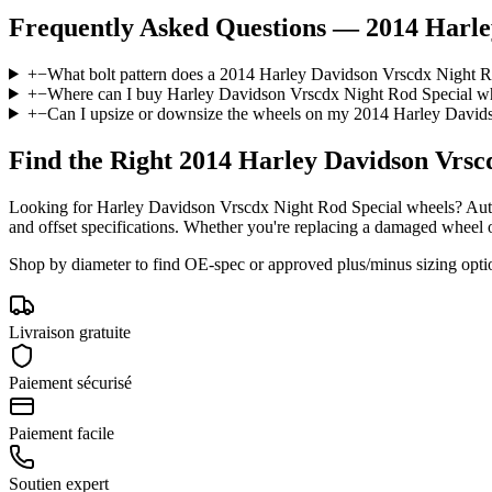
Frequently Asked Questions —
2014 Harle
+
−
What bolt pattern does a 2014 Harley Davidson Vrscdx Night R
+
−
Where can I buy Harley Davidson Vrscdx Night Rod Special wh
+
−
Can I upsize or downsize the wheels on my 2014 Harley David
Find the Right
2014 Harley Davidson Vrsc
Looking for
Harley Davidson
Vrscdx Night Rod Special
wheels? Autr
and offset specifications. Whether you're replacing a damaged wheel or 
Shop by diameter to find OE-spec or approved plus/minus sizing opti
Livraison gratuite
Paiement sécurisé
Paiement facile
Soutien expert