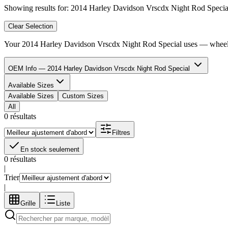
Showing results for:
2014 Harley Davidson Vrscdx Night Rod Specia
Clear Selection
Your
2014 Harley Davidson Vrscdx Night Rod Special
uses
—
wheel
OEM Info — 2014 Harley Davidson Vrscdx Night Rod Special
Available Sizes
Available Sizes
Custom Sizes
All
0 résultats
Filtres
En stock seulement
0 résultats
|
Trier
|
Grille
Liste