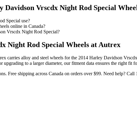
y Davidson Vrscdx Night Rod Special
Wheel
od Special use?
eels online in Canada?
son Vrscdx Night Rod Special?
dx Night Rod Special
Wheels at Autrex
ex carries alloy and steel wheels for the
2014 Harley Davidson Vrscdx
upgrading to a larger diameter, our fitment data ensures the right fit f
ons. Free shipping across Canada on orders over $99. Need help? Call 1