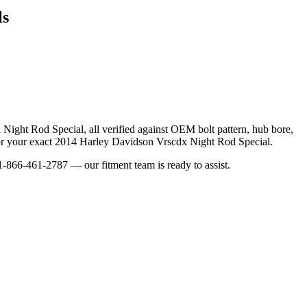
s
 Night Rod Special
, all verified against OEM bolt pattern, hub bore,
or your exact
2014
Harley Davidson
Vrscdx Night Rod Special
.
-866-461-2787 — our fitment team is ready to assist.