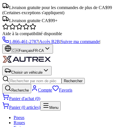
Livraison gratuite pour les commandes de plus de CA$99
(Certaines exceptions s'appliquent)
Livraison gratuite CA$99+
Aide à la compatibilité disponible
1-866-461-2787
|
Accès B2B
|
Suivre ma commande
|
🇨🇦
Français
FR-CA
Choisir un véhicule
Rechercher
Compte
Favoris
Recherche
Panier d'achat (0)
Panier (0 articles)
Menu
Pneus
Roues