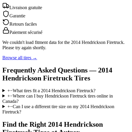
Livraison gratuite
Garantie
Retours faciles
Paiement sécurisé
We couldn't load fitment data for the
2014 Hendrickson Firetruck
.
Please try again shortly.
Browse all tires →
Frequently Asked Questions —
2014
Hendrickson Firetruck
Tires
+
−
What tires fit a 2014 Hendrickson Firetruck?
+
−
Where can I buy Hendrickson Firetruck tires online in
Canada?
+
−
Can I use a different tire size on my 2014 Hendrickson
Firetruck?
Find the Right
2014 Hendrickson