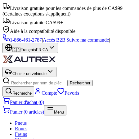
Livraison gratuite pour les commandes de plus de CA$99
(Certaines exceptions s'appliquent)
Livraison gratuite CA$99+
Aide à la compatibilité disponible
1-866-461-2787
|
Accès B2B
|
Suivre ma commande
|
🇨🇦
Français
FR-CA
Choisir un véhicule
Rechercher
Compte
Favoris
Recherche
Panier d'achat (0)
Panier (0 articles)
Menu
Pneus
Roues
Freins