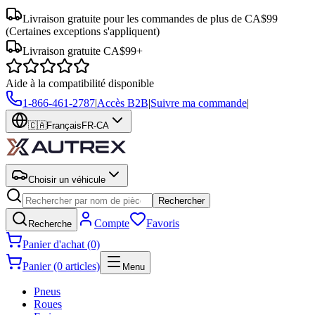
Livraison gratuite pour les commandes de plus de CA$99
(Certaines exceptions s'appliquent)
Livraison gratuite CA$99+
Aide à la compatibilité disponible
1-866-461-2787
|
Accès B2B
|
Suivre ma commande
|
🇨🇦
Français
FR-CA
Choisir un véhicule
Rechercher
Compte
Favoris
Recherche
Panier d'achat (0)
Panier (0 articles)
Menu
Pneus
Roues