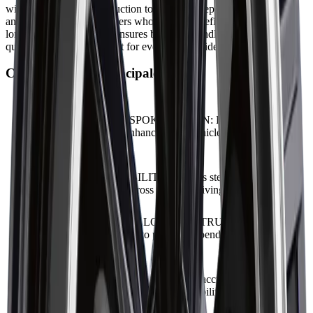
with durable alloy construction to deliver exceptional performance
and style. Crafted for drivers who seek both refined aesthetics and
long-lasting reliability, it ensures balanced handling, smooth ride
quality, and precise fitment for everyday confidence.
Caractéristiques principales
DYNAMIC MULTI-SPOKE DESIGN
:
Features a bold,
balanced layout that enhances both vehicle appearance and
rigidity.
ENGINEERED STABILITY
:
Ensures steady handling and
reliable performance across varying driving conditions.
HIGH-STRENGTH ALLOY CONSTRUCTION
:
Built
from premium materials to provide dependable durability and
consistent performance.
PRECISION FITMENT
:
Guarantees accurate hub alignment,
secure installation, and long-term reliability.