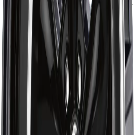
SMOOTH DRIVING EXPERIENCE
:
Designed to minimize
vibration and deliver a comfortable, balanced ride.
The ART Replica 193 combines bold, precision-engineered design
with durable alloy construction to deliver exceptional performance
and style. Crafted for drivers who seek both refined aesthetics and
long-lasting reliability, it ensures balanced handling, smooth ride
quality, and precise fitment for everyday confidence.
À propos de ART
Magasinez les Wheel ART chez Autrex avec les détails de
compatibilité véhicule, les prix actuels et les options de paiement
pour le ART R19319001. Les commandes admissibles de plus de 99
$ peuvent bénéficier de la livraison gratuite, avec certaines
exceptions.
Évaluations et avis
4.7
sur 5
Basé sur 47 avis