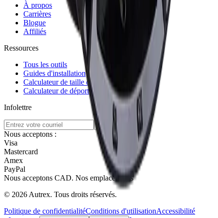
À propos
Carrières
Blogue
Affiliés
Ressources
Tous les outils
Guides d'installation
Calculateur de taille de pneu
Calculateur de déport de jante
Infolettre
S'abonner
Nous acceptons :
Visa
Mastercard
Amex
PayPal
Nous acceptons
CAD
.
Nos emplacements
©
2026
Autrex
.
Tous droits réservés.
Politique de confidentialité
Conditions d'utilisation
Accessibilité