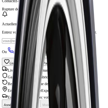
Contactez-nous au
1-866-461-2787
pour connaître le prix
Rupture de stock
Actuellement en rupture de stock
Entrez votre courriel et nous vous préviendrons dès son retour.
Me prévenir
Ou
appelez pour vous renseigner
.
Liste de souhaits
Partager
Livraison gratuite
Commandes de 99 $ et plus
Garantie
Garantie du fabricant
Retours faciles
Politique de 30 jours
Entreprise canadienne
Expédié partout au Canada
Est-ce compatible avec votre véhicule?
Année
Marque
Modèle
Vérification...