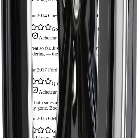
OEM.
Installé sur 2014 Chevrolet Silverado 1500
Good part, double-check your side
Steve R.
Acheteur vérifié
·
30 avr. 2026
Works great so far. Just confirm fitment for your exact trim
before ordering — the fitment list on the page was accurate
for mine.
Installé sur 2017 Ford F-150
Quiet again
Amrit S.
Acheteur vérifié
·
19 avr. 2026
Replaced both sides at the same time. The knocking noise is
completely gone. Boot quality feels durable.
Installé sur 2015 GMC Sierra 1500
Would buy again
Daniel L.
·
22 mars 2026