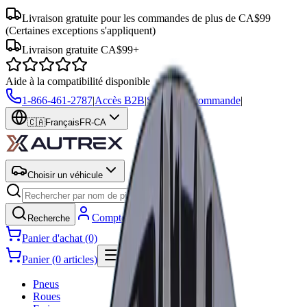
Livraison gratuite pour les commandes de plus de CA$99
(Certaines exceptions s'appliquent)
Livraison gratuite CA$99+
Aide à la compatibilité disponible
1-866-461-2787
|
Accès B2B
|
Suivre ma commande
|
🇨🇦
Français
FR-CA
Choisir un véhicule
Rechercher
Compte
Favoris
Recherche
Panier d'achat (0)
Panier (0 articles)
Menu
Pneus
Roues