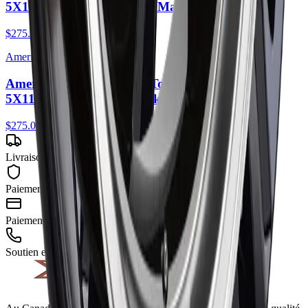
5X114.3 35mm Anthracite Machined Lip
$275.00
American Racing
American Racing AR105 Torq Thrust M 16X7
5X114.3 35mm Gloss Black Machined Lip
$275.00
Livraison gratuite
Paiement sécurisé
Paiement facile
Soutien expert