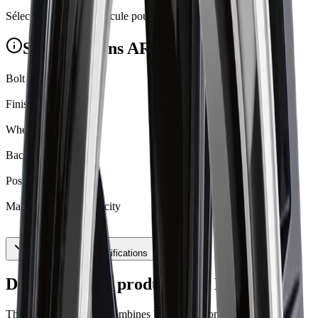
Sélectionnez votre véhicule pour vérifier la compatibilité.
Spécifications ART R19319001
Bolt Pattern
5X112
Finish
Gloss Black
Wheel Width
8
Backspacing
6.272
Positive Offset
45
Maximum Load Capacity
1708.5805
Afficher les 15 spécifications
Description du produit ART R19319001
The ART Replica 193 combines bold, precision-engineered design