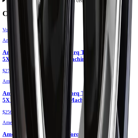
Do wheels come with lug nuts and center caps?
Complétez le travail
Voir tout
American Racing
American Racing AR105 Torq Thrust M 16X7
5X110 35mm Anthracite Machined Lip
$275.00
American Racing
American Racing AR105 Torq Thrust M 16X7
5X110 35mm Gloss Black Machined Lip
$256.00
American Racing
American Racing AR105 Torq Thrust M 16X7