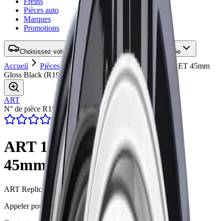
Freins
Pièces auto
Marques
Promotions
Choisissez votre véhicule pour une compatibilité vérifiée
Accueil
Pièces
Wheel
ART 193 19X8 5X112 ET 45mm
Gloss Black
(
R19319001
)
ART
N° de pièce R19319001
4.7
(47 avis)
ART 193 19X8 5X112 ET
45mm Gloss Black
ART Replica 193 19X8 5X112 ET 45mm Gloss Black
Appeler pour le prix