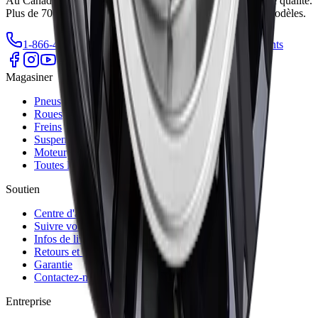
Au Canada, la source de confiance pour des pièces d'auto de qualité.
Plus de 700 000 pièces pour toutes les marques et tous les modèles.
1-866-461-2787
info@autrex.ca
Nos emplacements
Magasiner
Pneus
Roues
Freins
Suspension
Moteur
Toutes les pièces
Soutien
Centre d'aide
Suivre votre commande
Infos de livraison
Retours et échanges
Garantie
Contactez-nous
Entreprise