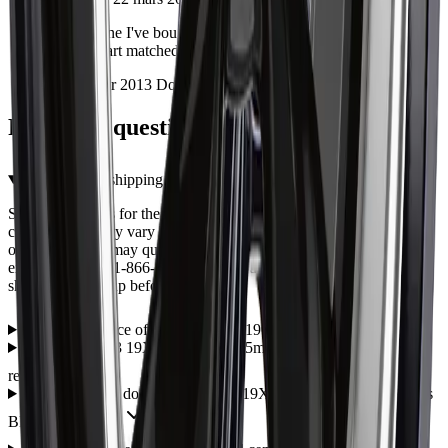
Second one I've bought from Autrex. Packaging was secure
and the part matched the photos exactly.
Installé sur 2013 Dodge Durango
Foire aux questions — ART R19319001
What are the shipping options for the ART R19319001?
Shipping options for the ART R19319001 are shown during
checkout and may vary by item, address, and availability. Eligible
orders over $99 may qualify for free shipping, with some
exceptions. Call 1-866-461-2787 if you need help confirming
shipping or pickup before ordering.
What is the price of the ART R19319001?
Is the ART 193 19X8 5X112 ET 45mm Gloss Black a direct fit
replacement?
What warranty does the ART 193 19X8 5X112 ET 45mm Gloss
Black come with?