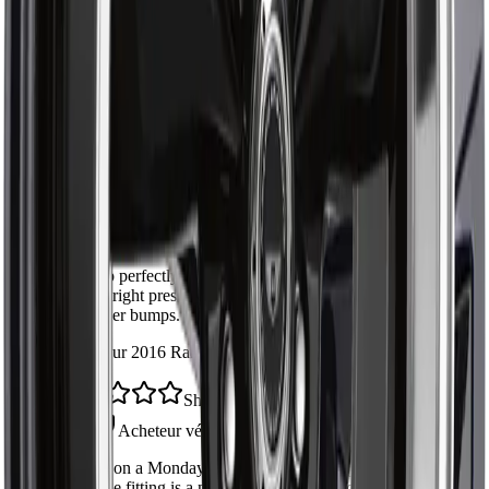
5
38
4
6
3
1
2
1
1
1
Direct fit, no surprises
Marc D.
Acheteur vérifié
·
28 mai 2026
Lined up perfectly with the original. Install took about an hour
with the right press. Solid feel back in the steering, no more
clunk over bumps.
Installé sur 2016 Ram 1500
Shipped fast across Canada
Jen P.
Acheteur vérifié
·
14 mai 2026
Ordered on a Monday, had it by Wednesday in Calgary.
Greasable fitting is a nice touch. Quality looks on par with