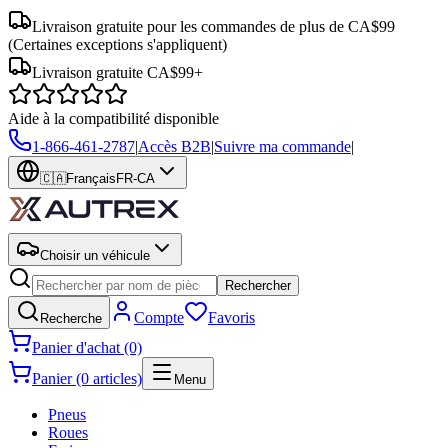
Livraison gratuite pour les commandes de plus de CA$99
(Certaines exceptions s'appliquent)
Livraison gratuite CA$99+
Aide à la compatibilité disponible
1-866-461-2787
|
Accès B2B
|
Suivre ma commande
|
🇨🇦
Français
FR-CA
Choisir un véhicule
Rechercher
Compte
Favoris
Recherche
Panier d'achat (0)
Panier (0 articles)
Menu
Pneus
Roues