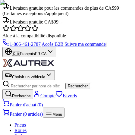
Livraison gratuite pour les commandes de plus de CA$99
(Certaines exceptions s'appliquent)
Livraison gratuite CA$99+
Aide à la compatibilité disponible
1-866-461-2787
|
Accès B2B
|
Suivre ma commande
|
🇨🇦
Français
FR-CA
Choisir un véhicule
Rechercher
Compte
Favoris
Recherche
Panier d'achat (0)
Panier (0 articles)
Menu
Pneus
Roues