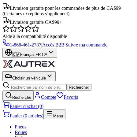
Livraison gratuite pour les commandes de plus de CA$99
(Certaines exceptions s'appliquent)
Livraison gratuite CA$99+
Aide à la compatibilité disponible
1-866-461-2787
|
Accès B2B
|
Suivre ma commande
|
🇨🇦
Français
FR-CA
Choisir un véhicule
Rechercher
Compte
Favoris
Recherche
Panier d'achat (0)
Panier (0 articles)
Menu
Pneus
Roues