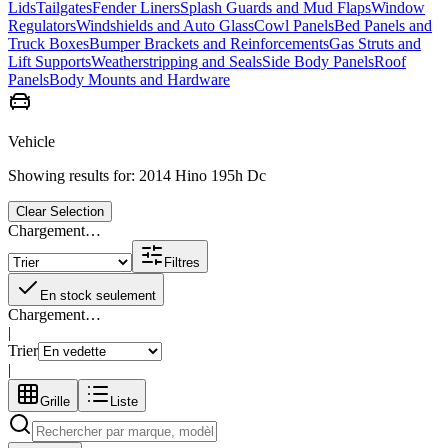
Lids
Tailgates
Fender Liners
Splash Guards and Mud Flaps
Window
Regulators
Windshields and Auto Glass
Cowl Panels
Bed Panels and
Truck Boxes
Bumper Brackets and Reinforcements
Gas Struts and
Lift Supports
Weatherstripping and Seals
Side Body Panels
Roof
Panels
Body Mounts and Hardware
Vehicle
Showing results for:
2014 Hino 195h Dc
Clear Selection
Chargement…
Filtres
En stock seulement
Chargement…
|
Trier
|
Grille
Liste