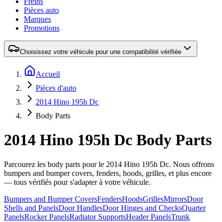
Freins
Pièces auto
Marques
Promotions
Choisissez votre véhicule pour une compatibilité vérifiée
Accueil
Pièces d'auto
2014 Hino 195h Dc
Body Parts
2014 Hino 195h Dc Body Parts
Parcourez les body parts pour le 2014 Hino 195h Dc. Nous offrons
bumpers and bumper covers, fenders, hoods, grilles, et plus encore
— tous vérifiés pour s'adapter à votre véhicule.
Bumpers and Bumper Covers
Fenders
Hoods
Grilles
Mirrors
Door
Shells and Panels
Door Handles
Door Hinges and Checks
Quarter
Panels
Rocker Panels
Radiator Supports
Header Panels
Trunk