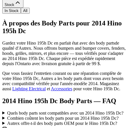
Stock
In Stock
All
À propos des Body Parts pour 2014 Hino
195h Dc
Gardez votre
Hino
195h Dc
en parfait état avec des
body parts
de
qualité d'Autrex. Nous offrons
bumpers and bumper covers, fenders,
hoods, grilles, mirrors
, et plus encore
— tous vérifiés pour s'adapter
au
2014 Hino 195h Dc
. Chaque pièce est expédiée rapidement
depuis l'Ontario avec livraison gratuite à partir de 99 $.
Que vous fassiez l'entretien courant ou une réparation complète de
votre
Hino
195h Dc
, Autrex a les
body parts
dont vous avez besoin
avec compatibilité vérifiée pour l'année-modèle
2014
.
Magasinez
aussi
Lighting Electrical
et
Accessories
pour votre
Hino
195h Dc
.
2014 Hino 195h Dc Body Parts
— FAQ
Quels body parts sont compatibles avec un 2014 Hino 195h Dc?
Combien coûtent les body parts pour un 2014 Hino 195h Dc?
Autrex offre-t-il des body parts OEM pour le Hino 195h Dc?