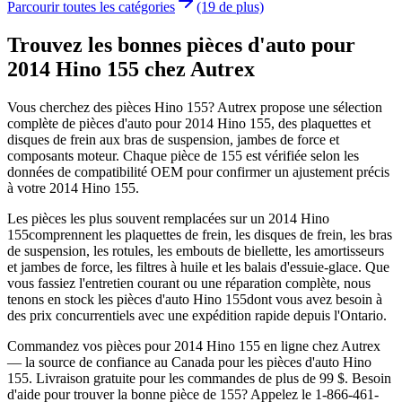
Parcourir toutes les catégories
(19 de plus)
Trouvez les bonnes pièces d'auto pour
2014 Hino 155 chez Autrex
Vous cherchez des pièces
Hino
155
? Autrex propose une sélection
complète de pièces d'auto pour
2014 Hino 155
, des plaquettes et
disques de frein aux bras de suspension, jambes de force et
composants moteur. Chaque pièce de
155
est vérifiée selon les
données de compatibilité OEM pour confirmer un ajustement précis
à votre
2014 Hino 155
.
Les pièces les plus souvent remplacées sur un
2014 Hino
155
comprennent les plaquettes de frein, les disques de frein, les bras
de suspension, les rotules, les embouts de biellette, les amortisseurs
et jambes de force, les filtres à huile et les balais d'essuie-glace. Que
vous fassiez l'entretien courant ou une réparation complète, nous
tenons en stock les pièces d'auto
Hino
155
dont vous avez besoin à
des prix concurrentiels avec une expédition rapide depuis l'Ontario.
Commandez vos pièces pour
2014 Hino 155
en ligne chez Autrex
— la source de confiance au Canada pour les pièces d'auto
Hino
155
. Livraison gratuite pour les commandes de plus de 99 $. Besoin
d'aide pour trouver la bonne pièce de
155
? Appelez le 1-866-461-