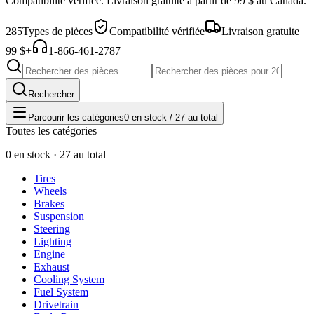
Compatibilité vérifiée. Livraison gratuite à partir de 99 $ au Canada.
285
Types de pièces
Compatibilité vérifiée
Livraison gratuite
99 $+
1-866-461-2787
Rechercher
Parcourir les catégories
0 en stock / 27 au total
Toutes les catégories
0 en stock · 27 au total
Tires
Wheels
Brakes
Suspension
Steering
Lighting
Engine
Exhaust
Cooling System
Fuel System
Drivetrain