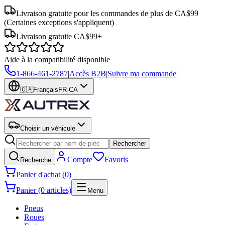
Livraison gratuite pour les commandes de plus de CA$99
(Certaines exceptions s'appliquent)
Livraison gratuite CA$99+
Aide à la compatibilité disponible
1-866-461-2787
|
Accès B2B
|
Suivre ma commande
|
🇨🇦
Français
FR-CA
Choisir un véhicule
Rechercher
Compte
Favoris
Recherche
Panier d'achat (0)
Panier (0 articles)
Menu
Pneus
Roues