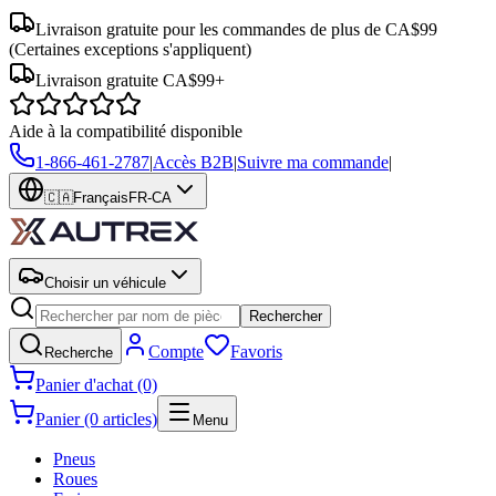
Livraison gratuite pour les commandes de plus de CA$99
(Certaines exceptions s'appliquent)
Livraison gratuite CA$99+
Aide à la compatibilité disponible
1-866-461-2787
|
Accès B2B
|
Suivre ma commande
|
🇨🇦
Français
FR-CA
Choisir un véhicule
Rechercher
Compte
Favoris
Recherche
Panier d'achat (0)
Panier (0 articles)
Menu
Pneus
Roues