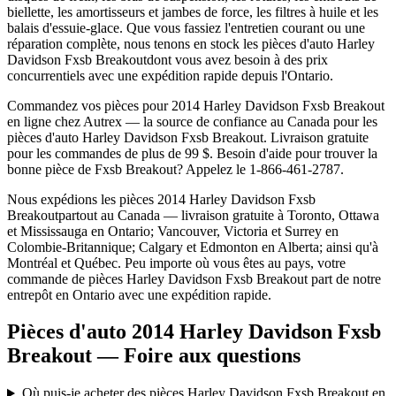
biellette, les amortisseurs et jambes de force, les filtres à huile et les
balais d'essuie-glace. Que vous fassiez l'entretien courant ou une
réparation complète, nous tenons en stock les pièces d'auto
Harley
Davidson
Fxsb Breakout
dont vous avez besoin à des prix
concurrentiels avec une expédition rapide depuis l'Ontario.
Commandez vos pièces pour
2014 Harley Davidson Fxsb Breakout
en ligne chez Autrex — la source de confiance au Canada pour les
pièces d'auto
Harley Davidson
Fxsb Breakout
. Livraison gratuite
pour les commandes de plus de 99 $. Besoin d'aide pour trouver la
bonne pièce de
Fxsb Breakout
? Appelez le 1-866-461-2787.
Nous expédions les pièces
2014 Harley Davidson Fxsb
Breakout
partout au Canada — livraison gratuite à Toronto, Ottawa
et Mississauga en Ontario; Vancouver, Victoria et Surrey en
Colombie-Britannique; Calgary et Edmonton en Alberta; ainsi qu'à
Montréal et Québec. Peu importe où vous êtes au pays, votre
commande de pièces
Harley Davidson
Fxsb Breakout
part de notre
entrepôt en Ontario avec une expédition rapide.
Pièces d'auto 2014 Harley Davidson Fxsb
Breakout — Foire aux questions
Où puis-je acheter des pièces Harley Davidson Fxsb Breakout en