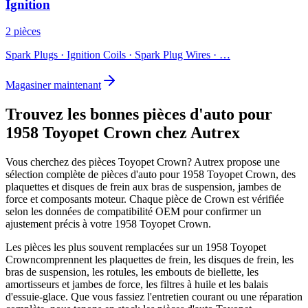
Ignition
2 pièces
Spark Plugs · Ignition Coils · Spark Plug Wires
· …
Magasiner maintenant
Trouvez les bonnes pièces d'auto pour
1958 Toyopet Crown chez Autrex
Vous cherchez des pièces
Toyopet
Crown
? Autrex propose une
sélection complète de pièces d'auto pour
1958 Toyopet Crown
, des
plaquettes et disques de frein aux bras de suspension, jambes de
force et composants moteur. Chaque pièce de
Crown
est vérifiée
selon les données de compatibilité OEM pour confirmer un
ajustement précis à votre
1958 Toyopet Crown
.
Les pièces les plus souvent remplacées sur un
1958 Toyopet
Crown
comprennent les plaquettes de frein, les disques de frein, les
bras de suspension, les rotules, les embouts de biellette, les
amortisseurs et jambes de force, les filtres à huile et les balais
d'essuie-glace. Que vous fassiez l'entretien courant ou une réparation