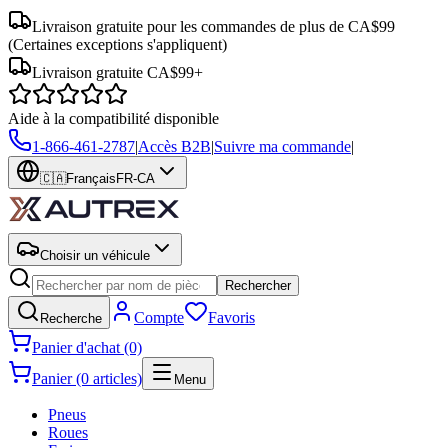
Livraison gratuite pour les commandes de plus de CA$99
(Certaines exceptions s'appliquent)
Livraison gratuite CA$99+
Aide à la compatibilité disponible
1-866-461-2787
|
Accès B2B
|
Suivre ma commande
|
🇨🇦
Français
FR-CA
Choisir un véhicule
Rechercher
Compte
Favoris
Recherche
Panier d'achat (0)
Panier (0 articles)
Menu
Pneus
Roues