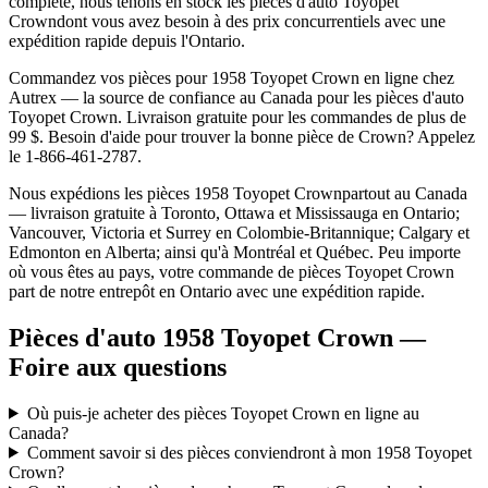
complète, nous tenons en stock les pièces d'auto
Toyopet
Crown
dont vous avez besoin à des prix concurrentiels avec une
expédition rapide depuis l'Ontario.
Commandez vos pièces pour
1958 Toyopet Crown
en ligne chez
Autrex — la source de confiance au Canada pour les pièces d'auto
Toyopet
Crown
. Livraison gratuite pour les commandes de plus de
99 $. Besoin d'aide pour trouver la bonne pièce de
Crown
? Appelez
le 1-866-461-2787.
Nous expédions les pièces
1958 Toyopet Crown
partout au Canada
— livraison gratuite à Toronto, Ottawa et Mississauga en Ontario;
Vancouver, Victoria et Surrey en Colombie-Britannique; Calgary et
Edmonton en Alberta; ainsi qu'à Montréal et Québec. Peu importe
où vous êtes au pays, votre commande de pièces
Toyopet
Crown
part de notre entrepôt en Ontario avec une expédition rapide.
Pièces d'auto 1958 Toyopet Crown —
Foire aux questions
Où puis-je acheter des pièces Toyopet Crown en ligne au
Canada?
Comment savoir si des pièces conviendront à mon 1958 Toyopet
Crown?